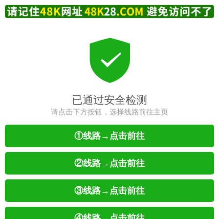
已通过安全检测
请点击下方按钮，选择线路前往主页
①线路→点击前往
②线路→点击前往
③线路→点击前往
④线路→点击前往